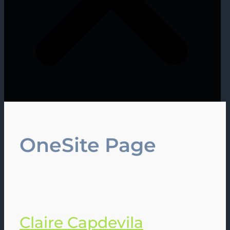
OneSite Page
Claire Capdevila