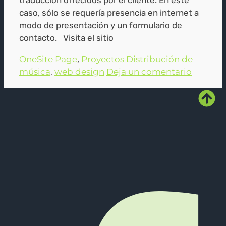
traducción ofrecidos por el cliente. En este
caso, sólo se requería presencia en internet a
modo de presentación y un formulario de
contacto. Visita el sitio
Categorías
Etiquetas
OneSite Page
,
Proyectos
Distribución de
música
,
web design
Deja un comentario